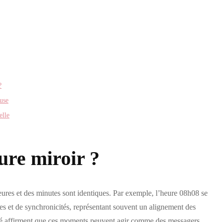
?
euse
elle
ure miroir ?
heures et des minutes sont identiques. Par exemple, l’heure 08h08 se
les et de synchronicités, représentant souvent un alignement des
lité affirment que ces moments peuvent agir comme des messagers,