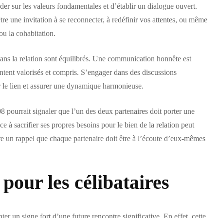
rder sur les valeurs fondamentales et d’établir un dialogue ouvert.
re une invitation à se reconnecter, à redéfinir vos attentes, ou même
u la cohabitation.
s dans la relation sont équilibrés. Une communication honnête est
entent valorisés et compris. S’engager dans des discussions
 le lien et assurer une dynamique harmonieuse.
8 pourrait signaler que l’un des deux partenaires doit porter une
ce à sacrifier ses propres besoins pour le bien de la relation peut
tre un rappel que chaque partenaire doit être à l’écoute d’eux-mêmes
 pour les célibataires
ter un signe fort d’une future rencontre significative. En effet, cette